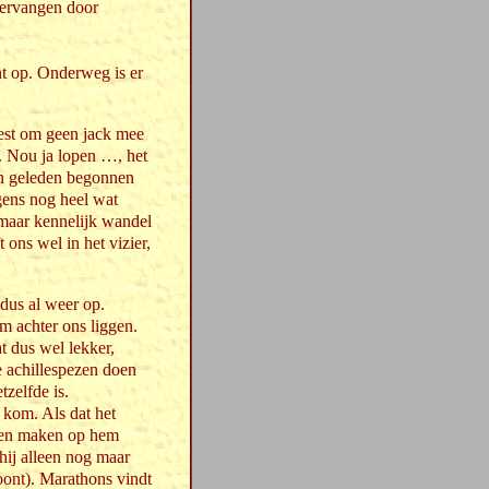
 vervangen door
nt op. Onderweg is er
eest om geen jack mee
. Nou ja lopen …, het
en geleden begonnen
gens nog heel wat
, maar kennelijk wandel
t ons wel in het vizier,
 dus al weer op.
m achter ons liggen.
t dus wel lekker,
e achillespezen doen
tzelfde is.
d kom. Als dat het
 Ben maken op hem
 hij alleen nog maar
oont). Marathons vindt