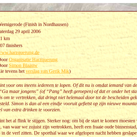
ernigerode (Finish in Nordhausen)
aterdag 29 april 2006
1 km
07 finishers
ww.harzquerung.de
Door
Organisatie Harzquerung
Door
Simon Blaauw
ie tevens het
verslag van Gerik Mik
)
nt voor ons ineens iedereen te lopen. Of dit nu is omdat iemand van de
 “Ga maar jongens” (of “Pang” heeft geroepen) of dat er onder het st
d is om te vertrekken, dat dringt niet helemaal door tot de bescheiden g
teld. Simon is dan al een eindje vooruit gefietst op zijn nieuwe mountai
 van extra drinken te voorzien.
nt het al flink te stijgen. Sterker nog: om bij de start te komen moesten
van waar we zojuist zijn vertrokken, heeft een fraaie oude binnenstad
 in de verf zitten. De sporthal waar we afgelopen nacht hebben geslapen