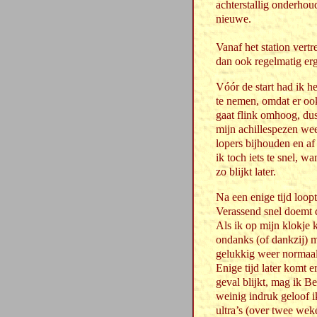
achterstallig onderhou
nieuwe.
Vanaf het station vert
dan ook regelmatig erg
Vóór de start had ik h
te nemen, omdat er ook
gaat flink omhoog, du
mijn achillespezen we
lopers bijhouden en af
ik toch iets te snel, wa
zo blijkt later.
Na een enige tijd loopt
Verassend snel doemt d
Als ik op mijn klokje 
ondanks (of dankzij) 
gelukkig weer normaal,
Enige tijd later komt e
geval blijkt, mag ik 
weinig indruk geloof ik
ultra’s (over twee we