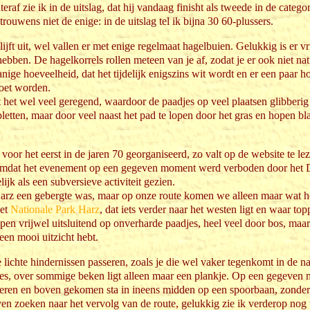
teraf zie ik in de uitslag, dat hij vandaag finisht als tweede in de categ
 trouwens niet de enige: in de uitslag tel ik bijna 30 60-plussers.
ijft uit, wel vallen er met enige regelmaat hagelbuien. Gelukkig is er v
hebben. De hagelkorrels rollen meteen van je af, zodat je er ook niet na
anige hoeveelheid, dat het tijdelijk enigszins wit wordt en er een paar 
oet worden.
het wel veel geregend, waardoor de paadjes op veel plaatsen glibberig
opletten, maar door veel naast het pad te lopen door het gras en hopen bl
or het eerst in de jaren 70 georganiseerd, zo valt op de website te lez
, omdat het evenement op een gegeven moment werd verboden door het
jk als een subversieve activiteit gezien.
 Harz een gebergte was, maar op onze route komen we alleen maar wat h
het
Nationale Park Harz
, dat iets verder naar het westen ligt en waar t
pen vrijwel uitsluitend op onverharde paadjes, heel veel door bos, maar 
een mooi uitzicht hebt.
ichte hindernissen passeren, zoals je die wel vaker tegenkomt in de na
es, over sommige beken ligt alleen maar een plankje. Op een gegeven
teren en boven gekomen sta in ineens midden op een spoorbaan, zonder 
en zoeken naar het vervolg van de route, gelukkig zie ik verderop nog