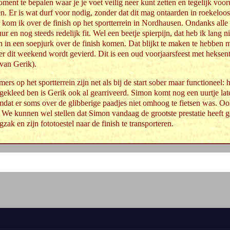
oment te bepalen waar je je voet veilig neer kunt zetten en tegelijk voor
en. Er is wat durf voor nodig, zonder dat dit mag ontaarden in roekeloos
 kom ik over de finish op het sportterrein in Nordhausen. Ondanks all
r en nog steeds redelijk fit. Wel een beetje spierpijn, dat heb ik lang
 in een soepjurk over de finish komen. Dat blijkt te maken te hebben m
er dit weekend wordt gevierd. Dit is een oud voorjaarsfeest met heksen
 van Gerik).
s op het sportterrein zijn net als bij de start sober maar functioneel: h
ekleed ben is Gerik ook al gearriveerd. Simon komt nog een uurtje later
at er soms over de glibberige paadjes niet omhoog te fietsen was. Ook
n. We kunnen wel stellen dat Simon vandaag de grootste prestatie heeft g
gzak en zijn fototoestel naar de finish te transporteren.