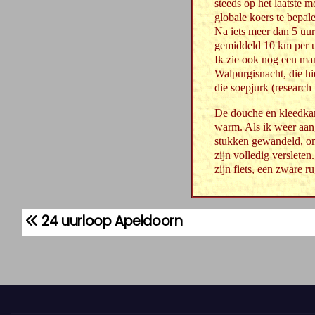
steeds op het laatste m
globale koers te bepal
Na iets meer dan 5 uur
gemiddeld 10 km per uu
Ik zie ook nog een man
Walpurgisnacht, die hi
die soepjurk (research
De douche en kleedkamer
warm. Als ik weer aang
stukken gewandeld, omd
zijn volledig verslete
zijn fiets, een zware ru
24 uurloop Apeldoorn
B
e
r