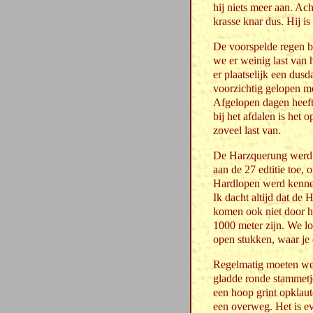
hij niets meer aan. Ach
krasse knar dus. Hij is
De voorspelde regen bl
we er weinig last van 
er plaatselijk een dusd
voorzichtig gelopen m
Afgelopen dagen heeft 
bij het afdalen is het 
zoveel last van.
De Harzquerung werd vo
aan de 27 edtitie toe
Hardlopen werd kenneli
Ik dacht altijd dat de
komen ook niet door 
1000 meter zijn. We lo
open stukken, waar je 
Regelmatig moeten we l
gladde ronde stammetj
een hoop grint opklau
een overweg. Het is ev