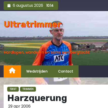
S
6 augustus 2026
10:14
k
i
Ultratrimmer
p
t
o
c
o
Hardlopen, wandelen en soms een bergtocht
n
t
e
Wedstrijden
Contact
n
t
TEKST
TRIMMEN
Harzquerung
29 apr 2006