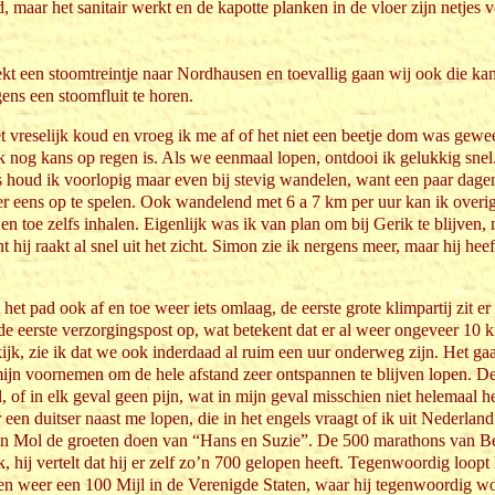
d, maar het sanitair werkt en de kapotte planken in de vloer zijn netjes
rekt een stoomtreintje naar Nordhausen en toevallig gaan wij ook die ka
ens een stoomfluit te horen.
et vreselijk koud en vroeg ik me af of het niet een beetje dom was gew
 nog kans op regen is. Als we eenmaal lopen, ontdooi ik gelukkig snel
s houd ik voorlopig maar even bij stevig wandelen, want een paar dag
er eens op te spelen. Ook wandelend met 6 a 7 km per uur kan ik overi
 en toe zelfs inhalen. Eigenlijk was ik van plan om bij Gerik te blijven
nt hij raakt al snel uit het zicht. Simon zie ik nergens meer, maar hij heef
 het pad ook af en toe weer iets omlaag, de eerste grote klimpartij zit er
e eerste verzorgingspost op, wat betekent dat er al weer ongeveer 10 k
kijk, zie ik dat we ook inderdaad al ruim een uur onderweg zijn. Het gaa
mijn voornemen om de hele afstand zeer ontspannen te blijven lopen. D
 of in elk geval geen pijn, wat in mijn geval misschien niet helemaal he
r een duitser naast me lopen, die in het engels vraagt of ik uit Nederlan
Ben Mol de groeten doen van “Hans en Suzie”. De 500 marathons van
, hij vertelt dat hij er zelf zo’n 700 gelopen heeft. Tegenwoordig loopt
ken weer een 100 Mijl in de Verenigde Staten, waar hij tegenwoordig w