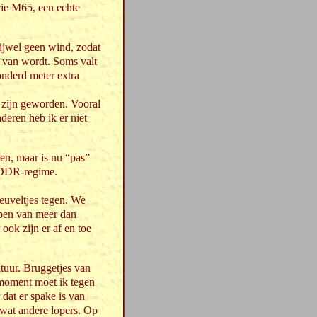
orie M65, een echte
rijwel geen wind, zodat
t van wordt. Soms valt
honderd meter extra
 zijn geworden. Vooral
aderen heb ik er niet
en, maar is nu “pas”
 DDR-regime.
euveltjes tegen. We
oppen van meer dan
ook zijn er af en toe
tuur. Bruggetjes van
 moment moet ik tegen
dat er spake is van
 wat andere lopers. Op