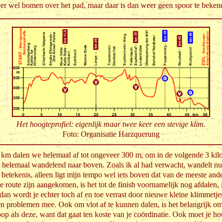
 er wel bomen over het pad, maar daar is dan weer geen spoor te beken
Het hoogteprofiel: eigenlijk maar twee keer een stevige klim.
Foto: Organisatie Harzquerung
 km dalen we helemaal af tot ongeveer 300 m, om in de volgende 3 kil
k helemaal wandelend naar boven. Zoals ik al had verwacht, wandelt nu
betekenis, alleen ligt mijn tempo wel iets boven dat van de meeste and
 route zijn aangekomen, is het tot de finish voornamelijk nog afdalen, is
 dan wordt je echter toch af en toe verrast door nieuwe kleine klimmetj
en problemen mee. Ook om vlot af te kunnen dalen, is het belangrijk om j
loop als deze, want dat gaat ten koste van je coördinatie. Ook moet je h