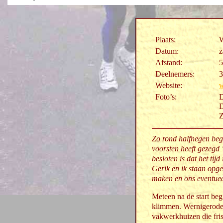
Plaats:
W
Datum:
z
Afstand:
5
Deelnemers:
3
Website:
w
Foto’s:
Z
Zo rond halfnegen begi
voorsten heeft gezegd
besloten is dat het tij
Gerik en ik staan opges
maken en ons eventueel
Meteen na de start begi
klimmen. Wernigerode, 
vakwerkhuizen die fris