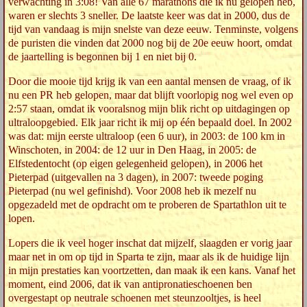
verwachting in 3:08! Van alle 67 marathons die ik nu gelopen heb,
waren er slechts 3 sneller. De laatste keer was dat in 2000, dus de
tijd van vandaag is mijn snelste van deze eeuw. Tenminste, volgens
de puristen die vinden dat 2000 nog bij de 20e eeuw hoort, omdat
de jaartelling is begonnen bij 1 en niet bij 0.
Door die mooie tijd krijg ik van een aantal mensen de vraag, of ik
nu een PR heb gelopen, maar dat blijft voorlopig nog wel even op
2:57 staan, omdat ik vooralsnog mijn blik richt op uitdagingen op
ultraloopgebied. Elk jaar richt ik mij op één bepaald doel. In 2002
was dat: mijn eerste ultraloop (een 6 uur), in 2003: de 100 km in
Winschoten, in 2004: de 12 uur in Den Haag, in 2005: de
Elfstedentocht (op eigen gelegenheid gelopen), in 2006 het
Pieterpad (uitgevallen na 3 dagen), in 2007: tweede poging
Pieterpad (nu wel gefinishd). Voor 2008 heb ik mezelf nu
opgezadeld met de opdracht om te proberen de Spartathlon uit te
lopen.
Lopers die ik veel hoger inschat dat mijzelf, slaagden er vorig jaar
maar net in om op tijd in Sparta te zijn, maar als ik de huidige lijn
in mijn prestaties kan voortzetten, dan maak ik een kans. Vanaf het
moment, eind 2006, dat ik van antipronatieschoenen ben
overgestapt op neutrale schoenen met steunzooltjes, is heel