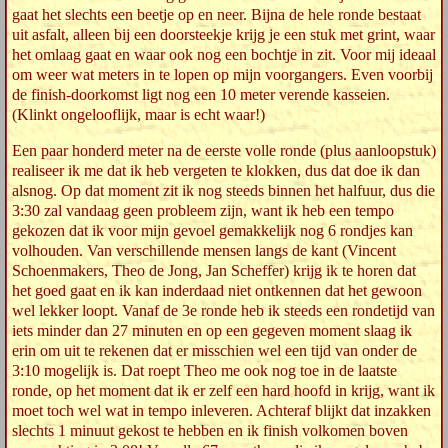
gaat het slechts een beetje op en neer. Bijna de hele ronde bestaat
uit asfalt, alleen bij een doorsteekje krijg je een stuk met grint, waar
het omlaag gaat en waar ook nog een bochtje in zit. Voor mij ideaal
om weer wat meters in te lopen op mijn voorgangers. Even voorbij
de finish-doorkomst ligt nog een 10 meter verende kasseien.
(Klinkt ongelooflijk, maar is echt waar!)
Een paar honderd meter na de eerste volle ronde (plus aanloopstuk)
realiseer ik me dat ik heb vergeten te klokken, dus dat doe ik dan
alsnog. Op dat moment zit ik nog steeds binnen het halfuur, dus die
3:30 zal vandaag geen probleem zijn, want ik heb een tempo
gekozen dat ik voor mijn gevoel gemakkelijk nog 6 rondjes kan
volhouden. Van verschillende mensen langs de kant (Vincent
Schoenmakers, Theo de Jong, Jan Scheffer) krijg ik te horen dat
het goed gaat en ik kan inderdaad niet ontkennen dat het gewoon
wel lekker loopt. Vanaf de 3e ronde heb ik steeds een rondetijd van
iets minder dan 27 minuten en op een gegeven moment slaag ik
erin om uit te rekenen dat er misschien wel een tijd van onder de
3:10 mogelijk is. Dat roept Theo me ook nog toe in de laatste
ronde, op het moment dat ik er zelf een hard hoofd in krijg, want ik
moet toch wel wat in tempo inleveren. Achteraf blijkt dat inzakken
slechts 1 minuut gekost te hebben en ik finish volkomen boven