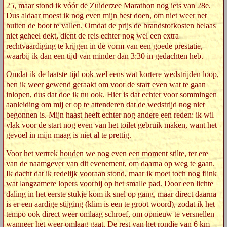
25, maar stond ik vóór de Zuiderzee Marathon nog iets van 28e.
Dus aldaar moest ik nog even mijn best doen, om niet weer net
buiten de boot te vallen. Omdat de prijs de brandstofkosten helaas
niet geheel dekt, dient de reis echter nog wel een extra
rechtvaardiging te krijgen in de vorm van een goede prestatie,
waarbij ik dan een tijd van minder dan 3:30 in gedachten heb.
Omdat ik de laatste tijd ook wel eens wat kortere wedstrijden loop,
ben ik weer gewend geraakt om voor de start even wat te gaan
inlopen, dus dat doe ik nu ook. Hier is dat echter voor sommingen
aanleiding om mij er op te attenderen dat de wedstrijd nog niet
begonnen is. Mijn haast heeft echter nog andere een reden: ik wil
vlak voor de start nog even van het toilet gebruik maken, want het
gevoel in mijn maag is niet al te prettig.
Voor het vertrek houden we nog even een moment stilte, ter ere
van de naamgever van dit evenement, om daarna op weg te gaan.
Ik dacht dat ik redelijk vooraan stond, maar ik moet toch nog flink
wat langzamere lopers voorbij op het smalle pad. Door een lichte
daling in het eerste stukje kom ik snel op gang, maar direct daarna
is er een aardige stijging (klim is een te groot woord), zodat ik het
tempo ook direct weer omlaag schroef, om opnieuw te versnellen
wanneer het weer omlaag gaat. De rest van het rondje van 6 km