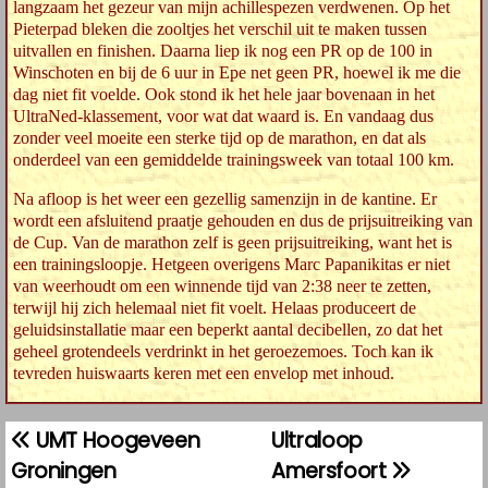
langzaam het gezeur van mijn achillespezen verdwenen. Op het
Pieterpad bleken die zooltjes het verschil uit te maken tussen
uitvallen en finishen. Daarna liep ik nog een PR op de 100 in
Winschoten en bij de 6 uur in Epe net geen PR, hoewel ik me die
dag niet fit voelde. Ook stond ik het hele jaar bovenaan in het
UltraNed-klassement, voor wat dat waard is. En vandaag dus
zonder veel moeite een sterke tijd op de marathon, en dat als
onderdeel van een gemiddelde trainingsweek van totaal 100 km.
Na afloop is het weer een gezellig samenzijn in de kantine. Er
wordt een afsluitend praatje gehouden en dus de prijsuitreiking van
de Cup. Van de marathon zelf is geen prijsuitreiking, want het is
een trainingsloopje. Hetgeen overigens Marc Papanikitas er niet
van weerhoudt om een winnende tijd van 2:38 neer te zetten,
terwijl hij zich helemaal niet fit voelt. Helaas produceert de
geluidsinstallatie maar een beperkt aantal decibellen, zo dat het
geheel grotendeels verdrinkt in het geroezemoes. Toch kan ik
tevreden huiswaarts keren met een envelop met inhoud.
UMT Hoogeveen
Ultraloop
B
Groningen
Amersfoort