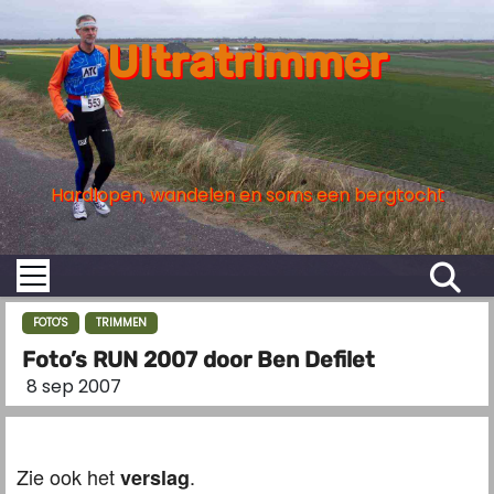
S
k
Ultratrimmer
i
p
t
o
Hardlopen, wandelen en soms een bergtocht
c
o
n
t
e
FOTO'S
TRIMMEN
n
Foto’s RUN 2007 door Ben Defilet
t
8 sep 2007
Zie ook het
.
verslag