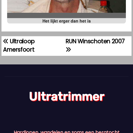
Het lijkt erger dan het is
Ultraloop
RUN Winschoten 2007
B
Amersfoort
e
r
i
c
Ultratrimmer
h
t
n
Hardlopen, wandelen en soms een bergtocht