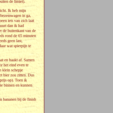
uiten de limiet).
icht. Ik heb mijn
de bezemwagen in ga,
een iets van zich laat
buurt dan ik had
r de buitenkant van de
eeds rond de 65 minuten
eds geen last,
aar wat spierpijn te
aat en haakt af. Samen
or het eind even te
n klein schepje
et bier zou zitten. Dus
prijs op). Toen ik
rie binnen en kunnen
 bananen bij de finish