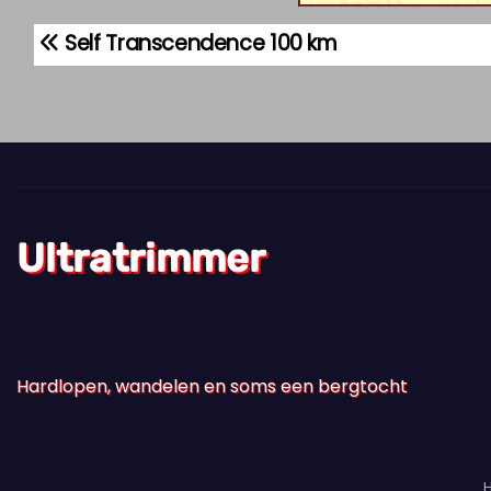
Self Transcendence 100 km
B
e
r
i
c
Ultratrimmer
h
t
n
Hardlopen, wandelen en soms een bergtocht
a
v