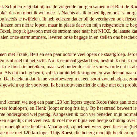
nk Schut en zegt dat hij me de volgende morgen samen met Bert de R
oké, dus nu moet ik wel mee. ’s Nachts als ik in bed lig en ook ’s morge
og steeds te twijfelen. Ik heb gelezen dat er bij de veerhaven ook fietsen
 kiezen om niet te lopen, maar in plaats daarvan mijn reisgenoten te bege
xel, loop ik gewoon met de stroom mee naar het NIOZ, de laatste kans 
len onze startnummers, leveren onze bagage in en stellen ons bescheid
men met Frank, Bert en een paar notoire veellopers de staartgroep. Jeroe
is al snel uit het zicht. Nu ik eenmaal gestart ben, besluit ik dat ik da
ok de finish te bereiken, maar wel onder de stricte voorwaarde dat ik ab
. Als dat toch gebeurt, zal ik onmiddelijk stoppen en wandelend naar 
. Dat betekent dat ik me voortbeweeg met een soort zwembadpas, zo
k gewicht op de voorvoet. Ik ben trouwens niet de enige met een probl
and komen we nog een paar 120 km lopers tegen: Koos (niets aan te zie
 keer foutlopen) en Henk (loopt er nog fris bij). Op het strand beweert 
chte ondergrond wel prettig. Aangezien ik toch ver beneden mijn norma
n eigenlijk niet veel last. Ik voel me er bijna een beetje schuldig over
wel moeilijk mee hebben. Maar goed, zij hebben weer geen blessure (beh
kje mee met 120 km loper Thijs Roest, die het erg moeilijk heeft en op 