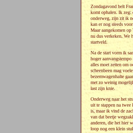
Zondagavond belt Fra
komt ophalen. Ik zeg: 
onderweg, zijn zit ik n
kan er nog steeds voor
Maar aangekomen op Te
nu dus verkeken. We ha
startveld.
Na de start vorm ik sa
hoger aanvangstempo en 
alles moet zetten om o
scheenbeen mag voelen
bezemwagenhalte gaan
met zo weinig mogelij
last zijn knie.
Onderweg naar het str
uit te stappen na twee
is, maar ik vind de za
van dat beetje wegzakke
anderen, die het hier 
loop nog een klein stu