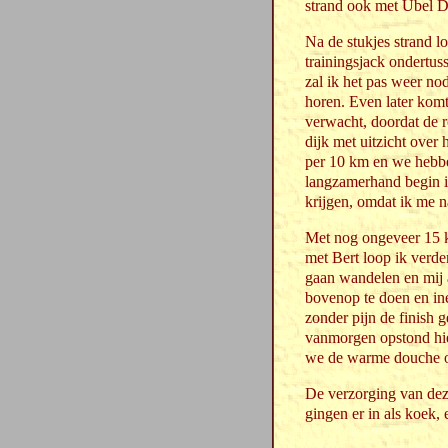
strand ook met Ubel Di
Na de stukjes strand l
trainingsjack ondertus
zal ik het pas weer nod
horen. Even later komt
verwacht, doordat de r
dijk met uitzicht over
per 10 km en we hebbe
langzamerhand begin ik 
krijgen, omdat ik me n
Met nog ongeveer 15 km
met Bert loop ik verde
gaan wandelen en mij al
bovenop te doen en inee
zonder pijn de finish 
vanmorgen opstond hiel
we de warme douche 
De verzorging van dez
gingen er in als koek,