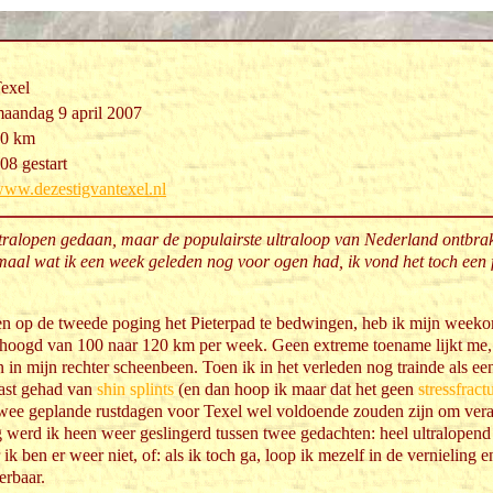
exel
aandag 9 april 2007
0 km
08 gestart
ww.dezestigvantexel.nl
ltralopen gedaan, maar de populairste ultraloop van Nederland ontbrak 
emaal wat ik een week geleden nog voor ogen had, ik vond het toch een 
n op de tweede poging het Pieterpad te bedwingen, heb ik mijn weeko
hoogd van 100 naar 120 km per week. Geen extreme toename lijkt me, 
 in mijn rechter scheenbeen. Toen ik in het verleden nog trainde als ee
last gehad van
shin splints
(en dan hoop ik maar dat het geen
stressfract
 twee geplande rustdagen voor Texel wel voldoende zouden zijn om ve
werd ik heen weer geslingerd tussen twee gedachten: heel ultralopend
 ik ben er weer niet, of: als ik toch ga, loop ik mezelf in de vernieling
erbaar.