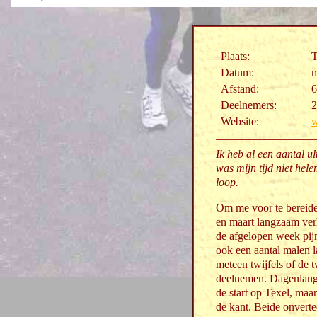
Plaats:
T
Datum:
m
Afstand:
6
Deelnemers:
2
Website:
w
Ik heb al een aantal u
was mijn tijd niet hel
loop.
Om me voor te bereide
en maart langzaam ver
de afgelopen week pijn
ook een aantal malen 
meteen twijfels of de
deelnemen. Dagenlang 
de start op Texel, maar
de kant. Beide onverte