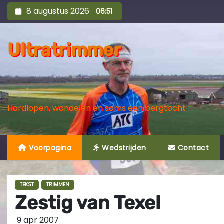
S
8 augustus 2026
06:51
k
i
Ultratrimmer
p
t
o
c
o
Hardlopen, wandelen en soms een bergtocht
n
t
e
Voorpagina
Wedstrijden
Contact
n
t
TEKST
TRIMMEN
Zestig van Texel
9 apr 2007