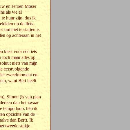
ouw en Jeroen Moser
ns als we al
 te huur zijn, dus ik
leiden op de fiets.
om niet te starten is
en op achteraan in het
n kiest voor een iets
n toch maar alles op
soluut niets van mijn
de eerstvolgende
nder zweefmoment en
eem, want Bert heeft
n), Simon (is van plan
iedereen dan het zwaar
le tempo loop, heb ik
 ten opzichte van de
alve dan Bert). Ik
het tweede stukje