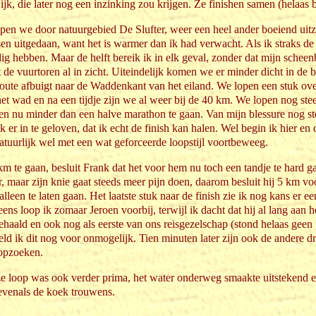
jk, die later nog een inzinking zou krijgen. Ze finishen samen (helaas b
open we door natuurgebied De Slufter, weer een heel ander boeiend uitz
sen uitgedaan, want het is warmer dan ik had verwacht. Als ik straks 
ig hebben. Maar de helft bereik ik in elk geval, zonder dat mijn scheenb
 de vuurtoren al in zicht. Uiteindelijk komen we er minder dicht in de 
oute afbuigt naar de Waddenkant van het eiland. We lopen een stuk ove
 het wad en na een tijdje zijn we al weer bij de 40 km. We lopen nog st
n nu minder dan een halve marathon te gaan. Van mijn blessure nog ste
er in te geloven, dat ik echt de finish kan halen. Wel begin ik hier en d
atuurlijk wel met een wat geforceerde loopstijl voortbeweeg.
 te gaan, besluit Frank dat het voor hem nu toch een tandje te hard g
r, maar zijn knie gaat steeds meer pijn doen, daarom besluit hij 5 km vo
leen te laten gaan. Het laatste stuk naar de finish zie ik nog kans er ee
ns loop ik zomaar Jeroen voorbij, terwijl ik dacht dat hij al lang aan h
gehaald en ook nog als eerste van ons reisgezelschap (stond helaas geen 
d ik dit nog voor onmogelijk. Tien minuten later zijn ook de andere d
opzoeken.
e loop was ook verder prima, het water onderweg smaakte uitstekend en
 evenals de koek trouwens.