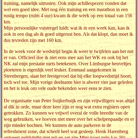
training, namelijk uitrusten. Ook mijn achillespezen vonden dat
wel een goed idee. Met nog één training en een marathon in een
rustig tempo (ruim 4 uur) kwam ik die week op een totaal van 156
km.
Mijn persoonlijke vuistregel luidt: wat ik in een week kan, kan ik
ook in een dag als ik goed uitgerust ben. Als dat klopt, dan moet ik
dus tevreden zijn met 160 km.
In de week voor de wedstrijd begin ik weer te twijfelen aan het nut
er van. Officieel doe ik niet eens mee aan het WK en ook bij het
NK zal mijn prestatie niets betekenen. Over Limburgse heuveltjes
ploeteren is eigenlijk veel leuker. Eenmaal aangekomen in
Steenbergen, slaat het feestgevoel dat bij elke loopwedstrijd hoort,
toch wel toe. Mijn vorige deelname hier is alweer vier jaar geleden
en het is leuk om vele oude bekenden weer eens te zien.
De organisatie van Peter Suijkerbuijk en zijn vrijwilligers was altijd
al dik in orde, maar deze keer zijn er nog wat extra registers open
getrokken. Zo kunnen we vrijwel overal de volle breedte van de
weg gebruiken, we hoeven niet meer over het schelpenpaadje en er
zijn minder bochten. We kunnen de auto parkeren in de
refreshment zone, dat scheelt heel wat gesleep. Henk Harenberg
arriveert gelijktijdig met mij en zet zijn Mini naast mijn kar. Hij