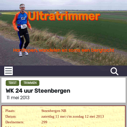
S
k
Ultratrimmer
i
p
t
o
Hardlopen, wandelen en soms een bergtocht
c
o
n
t
e
TEKST
TRIMMEN
WK 24 uur Steenbergen
n
11 mei 2013
t
Plaats:
Steenbergen NB
Datum:
zaterdag 11 mei t/m zondag 12 mei 2013
Deelnemers:
299