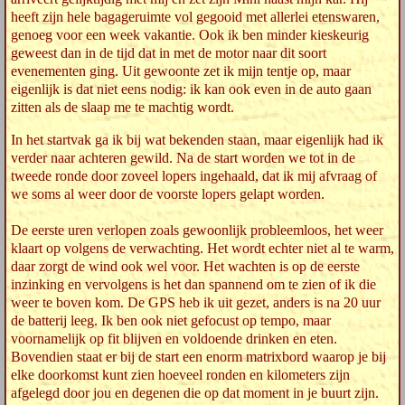
heeft zijn hele bagageruimte vol gegooid met allerlei etenswaren,
genoeg voor een week vakantie. Ook ik ben minder kieskeurig
geweest dan in de tijd dat in met de motor naar dit soort
evenementen ging. Uit gewoonte zet ik mijn tentje op, maar
eigenlijk is dat niet eens nodig: ik kan ook even in de auto gaan
zitten als de slaap me te machtig wordt.
In het startvak ga ik bij wat bekenden staan, maar eigenlijk had ik
verder naar achteren gewild. Na de start worden we tot in de
tweede ronde door zoveel lopers ingehaald, dat ik mij afvraag of
we soms al weer door de voorste lopers gelapt worden.
De eerste uren verlopen zoals gewoonlijk probleemloos, het weer
klaart op volgens de verwachting. Het wordt echter niet al te warm,
daar zorgt de wind ook wel voor. Het wachten is op de eerste
inzinking en vervolgens is het dan spannend om te zien of ik die
weer te boven kom. De GPS heb ik uit gezet, anders is na 20 uur
de batterij leeg. Ik ben ook niet gefocust op tempo, maar
voornamelijk op fit blijven en voldoende drinken en eten.
Bovendien staat er bij de start een enorm matrixbord waarop je bij
elke doorkomst kunt zien hoeveel ronden en kilometers zijn
afgelegd door jou en degenen die op dat moment in je buurt zijn.