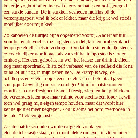
bekertje yoghurt, af en toe wat cherrytomaatjes en ook geregeld
een stukje banaan. De in stukken gesneden muffins bij de
verzorgingspost vind ik ook er lekker, maar die krijg ik wel steeds
moeilijker door mijn keel.
Zo kabbelen de uurtjes bijna ongemerkt voorbij. Anderhalf uur
voor het einde voel ik me nog steeds redelijk fit en probeer ik het
tempo geleidelijk iets te verhogen. Omdat de resterende tijd steeds
overzichtelijker wordt, gaat als vanzelf het tempo steeds verder
omhoog. Het eten geloof ik nu wel, het laatste uur drink ik alleen
nog maar sportdrank. Ik sta zelf verbaasd van de snelheid die ik na
bijna 24 uur nog in mijn benen heb. De kramp is weg, de
achillespezen voelen nog steeds redelijk en ik heb totaal geen
spierpijn. Geweldig om zo te eindigen! In mijn laatste ronden
wordt er in de refreshment zone al feestgevierd en het publiek en
de verzorgers laten nog maar ruimte voor slechts één loper. Ik wil
toch wel graag mijn eigen tempo houden, maar dat wordt hier
kennelijk niet meer begrepen. Zou ik soms het bord “verboden in
te halen” hebben gemist?
Als de laatste seconden worden afgeteld zie ik een
electriciteitskastje staan, een mooi plekje om even te zitten tot er