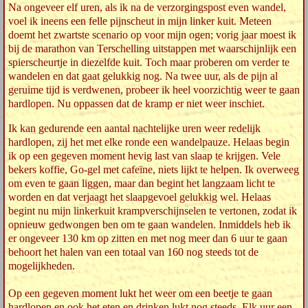
Na ongeveer elf uren, als ik na de verzorgingspost even wandel,
voel ik ineens een felle pijnscheut in mijn linker kuit. Meteen
doemt het zwartste scenario op voor mijn ogen; vorig jaar moest ik
bij de marathon van Terschelling uitstappen met waarschijnlijk een
spierscheurtje in diezelfde kuit. Toch maar proberen om verder te
wandelen en dat gaat gelukkig nog. Na twee uur, als de pijn al
geruime tijd is verdwenen, probeer ik heel voorzichtig weer te gaan
hardlopen. Nu oppassen dat de kramp er niet weer inschiet.
Ik kan gedurende een aantal nachtelijke uren weer redelijk
hardlopen, zij het met elke ronde een wandelpauze. Helaas begin
ik op een gegeven moment hevig last van slaap te krijgen. Vele
bekers koffie, Go-gel met cafeïne, niets lijkt te helpen. Ik overweeg
om even te gaan liggen, maar dan begint het langzaam licht te
worden en dat verjaagt het slaapgevoel gelukkig wel. Helaas
begint nu mijn linkerkuit krampverschijnselen te vertonen, zodat ik
opnieuw gedwongen ben om te gaan wandelen. Inmiddels heb ik
er ongeveer 130 km op zitten en met nog meer dan 6 uur te gaan
behoort het halen van een totaal van 160 nog steeds tot de
mogelijkheden.
Op een gegeven moment lukt het weer om een beetje te gaan
hardlopen en ook het eten en drinken lukt nog steeds. Elk uur een