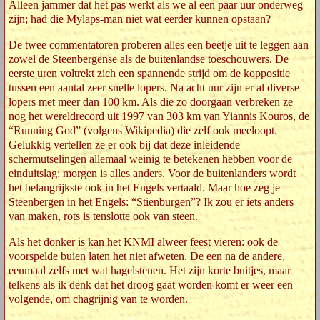
Alleen jammer dat het pas werkt als we al een paar uur onderweg
zijn; had die Mylaps-man niet wat eerder kunnen opstaan?
De twee commentatoren proberen alles een beetje uit te leggen aan
zowel de Steenbergense als de buitenlandse toeschouwers. De
eerste uren voltrekt zich een spannende strijd om de koppositie
tussen een aantal zeer snelle lopers. Na acht uur zijn er al diverse
lopers met meer dan 100 km. Als die zo doorgaan verbreken ze
nog het wereldrecord uit 1997 van 303 km van Yiannis Kouros, de
“Running God” (volgens Wikipedia) die zelf ook meeloopt.
Gelukkig vertellen ze er ook bij dat deze inleidende
schermutselingen allemaal weinig te betekenen hebben voor de
einduitslag: morgen is alles anders. Voor de buitenlanders wordt
het belangrijkste ook in het Engels vertaald. Maar hoe zeg je
Steenbergen in het Engels: “Stienburgen”? Ik zou er iets anders
van maken, rots is tenslotte ook van steen.
Als het donker is kan het KNMI alweer feest vieren: ook de
voorspelde buien laten het niet afweten. De een na de andere,
eenmaal zelfs met wat hagelstenen. Het zijn korte buitjes, maar
telkens als ik denk dat het droog gaat worden komt er weer een
volgende, om chagrijnig van te worden.