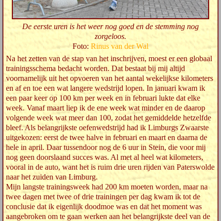
De eerste uren is het weer nog goed en de stemming nog
zorgeloos.
Foto:
Rinus van der Wal
Na het zetten van de stap van het inschrijven, moest er een globaal
trainingsschema bedacht worden. Dat bestaat bij mij altijd
voornamelijk uit het opvoeren van het aantal wekelijkse kilometers
en af en toe een wat langere wedstrijd lopen. In januari kwam ik
een paar keer op 100 km per week en in februari lukte dat elke
week. Vanaf maart liep ik de ene week wat minder en de daarop
volgende week wat meer dan 100, zodat het gemiddelde hetzelfde
bleef. Als belangrijkste oefenwedstrijd had ik Limburgs Zwaarste
uitgekozen: eerst de twee halve in februari en maart en daarna de
hele in april. Daar tussendoor nog de 6 uur in Stein, die voor mij
nog geen doorslaand succes was. Al met al heel wat kilometers,
vooral in de auto, want het is ruim drie uren rijden van Paterswolde
naar het zuiden van Limburg.
Mijn langste trainingsweek had 200 km moeten worden, maar na
twee dagen met twee of drie trainingen per dag kwam ik tot de
conclusie dat ik eigenlijk doodmoe was en dat het moment was
aangebroken om te gaan werken aan het belangrijkste deel van de