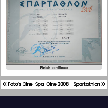
Finish-certificaat
Foto’s Olne-Spa-Olne 2008
Spartathlon
B
e
r