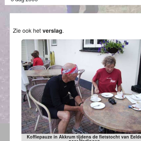
Zie ook het
.
verslag
Koffiepauze in Akkrum tijdens de fietstocht van Eeld