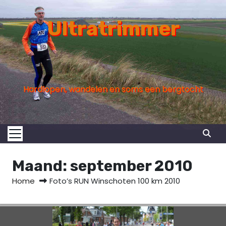
S
k
Ultratrimmer
i
p
t
o
Hardlopen, wandelen en soms een bergtocht
c
o
n
t
e
n
Maand:
september 2010
t
Home
Foto’s RUN Winschoten 100 km 2010