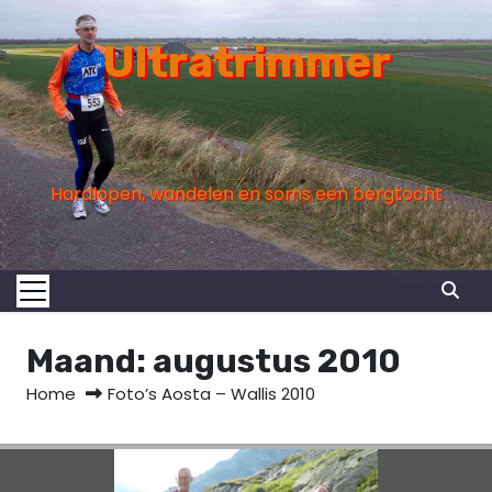
S
k
Ultratrimmer
i
p
t
o
Hardlopen, wandelen en soms een bergtocht
c
o
n
t
e
n
Maand:
augustus 2010
t
Home
Foto’s Aosta – Wallis 2010